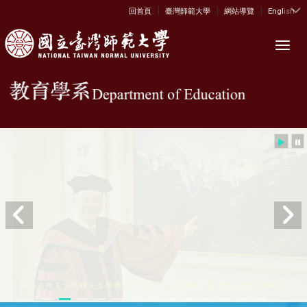
|
|
|
:::
回首頁
臺灣師範大學
網站導覽
English
Toggl