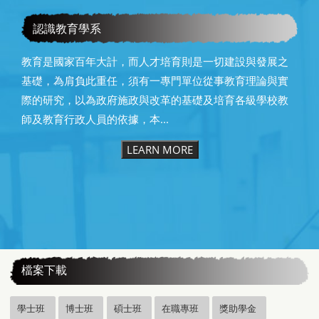
恭賀本系所友黃昆輝先生榮獲2025年13屆星雲教育獎
認識教育學系
教育是國家百年大計，而人才培育則是一切建設與發展之
基礎，為肩負此重任，須有一專門單位從事教育理論與實
際的研究，以為政府施政與改革的基礎及培育各級學校教
師及教育行政人員的依據，本...
LEARN MORE
:::
檔案下載
學士班
博士班
碩士班
在職專班
獎助學金