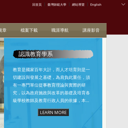
|
|
|
:::
回首頁
臺灣師範大學
網站導覽
English
規章
檔案下載
職涯導航
講座影音
認識教育學系
教育是國家百年大計，而人才培育則是一
切建設與發展之基礎，為肩負此重任，須
有一專門單位從事教育理論與實際的研
究，以為政府施政與改革的基礎及培育各
級學校教師及教育行政人員的依據，本...
LEARN MORE