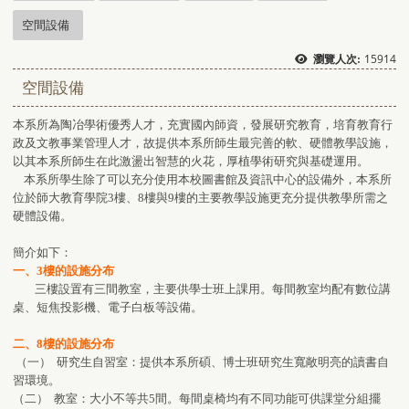
空間設備
15914
瀏覽人次:
空間設備
本系所為陶冶學術優秀人才，充實國內師資，發展研究教育，培育教育行
政及文教事業管理人才，故提供本系所師生最完善的軟、硬體教學設施，
以其本系所師生在此激盪出智慧的火花，厚植學術研究與基礎運用。
本系所學生除了可以充分使用本校圖書館及資訊中心的設備外，本系所
位於師大教育學院3樓、8樓與9樓的主要教學設施更充分提供教學所需之
硬體設備。
簡介如下：
一、3樓的設施分布
三樓設置有三間教室，主要供學士班上課用。每間教室均配有數位講
桌、短焦投影機、電子白板等設備。
二、8樓的設施分布
（一） 研究生自習室：提供本系所碩、博士班研究生寬敞明亮的讀書自
習環境。
（二） 教室：大小不等共5間。每間桌椅均有不同功能可供課堂分組擺