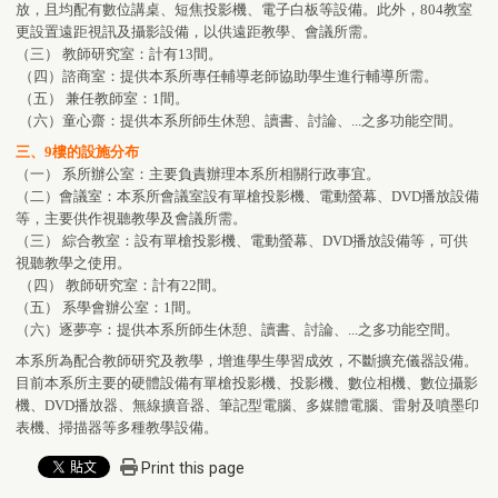
放，且均配有數位講桌、短焦投影機、電子白板等設備。此外，804教室
更設置遠距視訊及攝影設備，以供遠距教學、會議所需。
（三） 教師研究室：計有13間。
（四）諮商室：提供本系所專任輔導老師協助學生進行輔導所需。
（五） 兼任教師室：1間。
（六）童心齋：提供本系所師生休憩、讀書、討論、...之多功能空間。
三、9樓的設施分布
（一） 系所辦公室：主要負責辦理本系所相關行政事宜。
（二）會議室：本系所會議室設有單槍投影機、電動螢幕、DVD播放設備
等，主要供作視聽教學及會議所需。
（三） 綜合教室：設有單槍投影機、電動螢幕、DVD播放設備等，可供
視聽教學之使用。
（四） 教師研究室：計有22間。
（五） 系學會辦公室：1間。
（六）逐夢亭：提供本系所師生休憩、讀書、討論、...之多功能空間。
本系所為配合教師研究及教學，增進學生學習成效，不斷擴充儀器設備。
目前本系所主要的硬體設備有單槍投影機、投影機、數位相機、數位攝影
機、DVD播放器、無線擴音器、筆記型電腦、多媒體電腦、雷射及噴墨印
表機、掃描器等多種教學設備。
Print this page