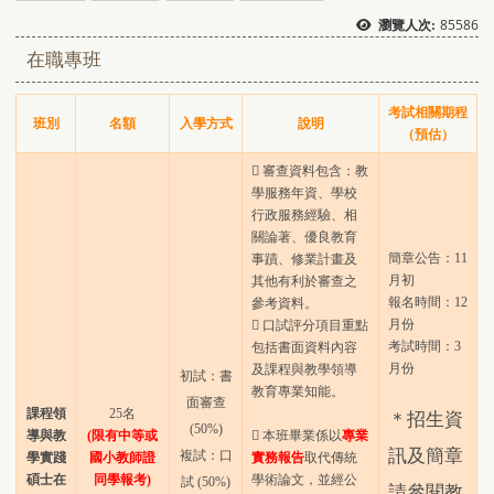
85586
瀏覽人次:
在職專班
考試相關期程
班別
名額
入學方式
說明
（預估）
 審查資料包含：教
學服務年資、學校
行政服務經驗、相
關論著、優良教育
簡章公告：11
事蹟、修業計畫及
月初
其他有利於審查之
報名時間：12
參考資料。
月份
 口試評分項目重點
考試時間：3
包括書面資料內容
月份
及課程與教學領導
初試：書
教育專業知能。
面審查
課程領
25名
＊招生資
(50%)
導與教
(限有中等或
 本班畢業係以
專業
訊及簡章
複試：口
學實踐
國小教師證
實務報
告
取代傳統
碩士在
同學報考)
學術論文，並經公
試 (50%)
請參閱教