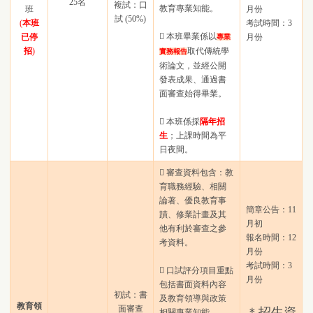
25名
複試：口
教育專業知能。
班
月份
試 (50%)
(
本班
考試時間：3
 本班畢業係以
已停
月份
專業
招
)
取代傳統學
實務報
告
術論文，並經公開
發表成果、通過書
面審查始得畢業。
 本班係採
隔年招
生
；上課時間為平
日夜間。
 審查資料包含：教
育職務經驗、相關
論著、優良教育事
簡章公告：11
蹟、修業計畫及其
月初
他有利於審查之參
報名時間：12
考資料。
月份
考試時間：3
 口試評分項目重點
月份
包括書面資料內容
初試：書
及教育領導與政策
教育領
面審查
＊招生資
相關專業知能。