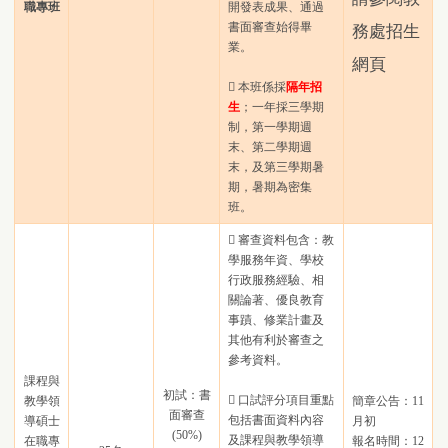
職專班
開發表成果、通過
書面審查始得畢
務處招生
業。
網頁
 本班係採
隔年招
生
；一年採三學期
制，第一學期週
末、第二學期週
末，及第三學期暑
期，暑期為密集
班。
 審查資料包含：教
學服務年資、學校
行政服務經驗、相
關論著、優良教育
事蹟、修業計畫及
其他有利於審查之
參考資料。
課程與
初試：書
 口試評分項目重點
教學領
簡章公告：11
面審查
包括書面資料內容
導碩士
月初
(50%)
及課程與教學領導
在職專
報名時間：12