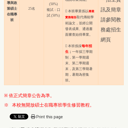
導與政
(50%)
策碩士
25名
訊及簡章
複試：口
 本班畢業係以
專業
在職專
試 (50%)
取代傳統學
實務報
告
請參閱教
班
術論文，並經公開
發表成果、通過書
務處招生
面審查始得畢業。
網頁
 本班係採
每年招
生
；
一年採三學期
制，第一學期週
末、第二學期週
末，及第三學期暑
期，暑期為密集
班。
※
依正式簡章公告為準。
※ 本校無開放碩士在職專班學生修習教程。
Print this page