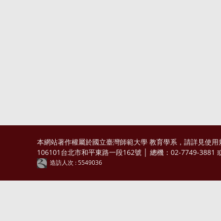
本網站著作權屬於國立臺灣師範大學 教育學系，請詳見
使用
106101台北市和平東路一段162號 │ 總機：02-7749-3881 或 0
造訪人次 : 5549036