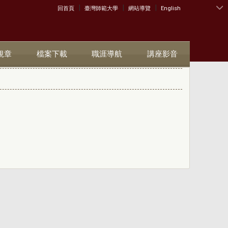
|
|
|
:::
回首頁
臺灣師範大學
網站導覽
English
規章
檔案下載
職涯導航
講座影音