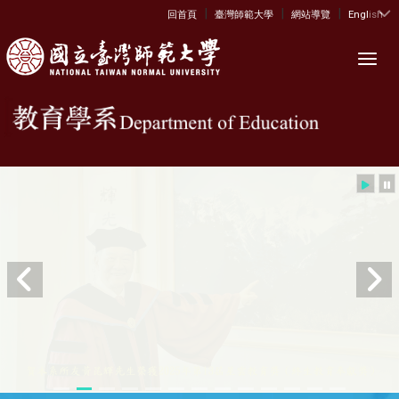
|
|
|
:::
回首頁
臺灣師範大學
網站導覽
English
Toggl