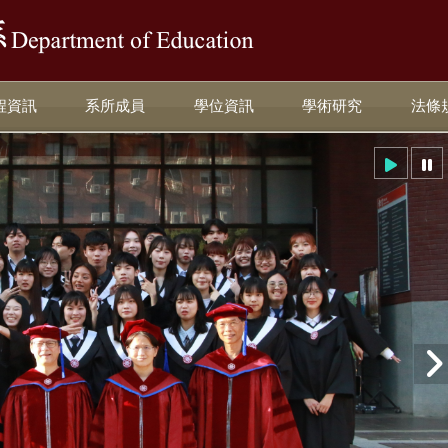
:::
程資訊
系所成員
學位資訊
學術研究
法條