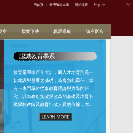
|
|
|
:::
回首頁
臺灣師範大學
網站導覽
English
規章
檔案下載
職涯導航
講座影音
認識教育學系
教育是國家百年大計，而人才培育則是一
切建設與發展之基礎，為肩負此重任，須
有一專門單位從事教育理論與實際的研
究，以為政府施政與改革的基礎及培育各
級學校教師及教育行政人員的依據，本...
LEARN MORE