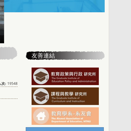
友善連結
19548
次: