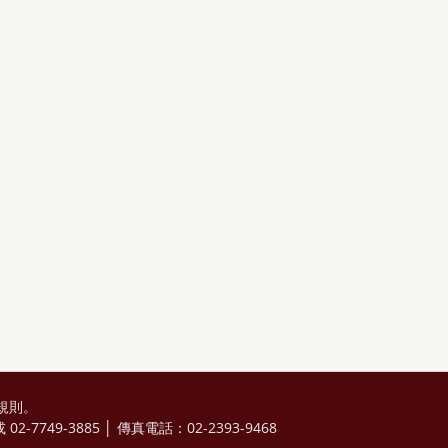
規則
。
2-7749-3885 │ 傳真電話：02-2393-9468