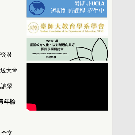
研究發
傳送大會
就讀學
-青年論
（全文