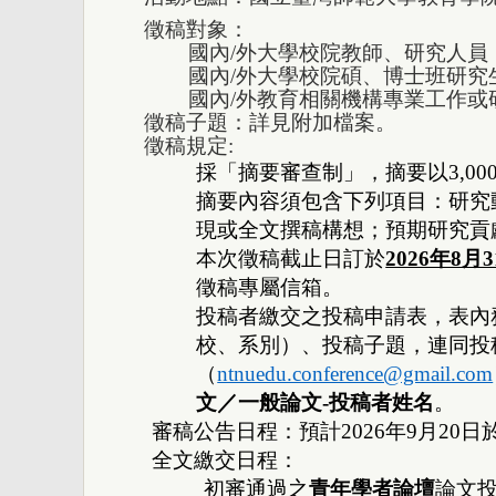
徵稿對象：
國內/外大學校院教師、研究人員
國內/外大學校院碩、博士班研究
國內/外教育相關機構專業工作
徵稿子題：詳見附加檔案。
徵稿規定:
採「摘要審查制」，摘要以3,00
摘要內容須包含下列項目：
研究
現或全文撰稿構想；
預期研究貢
本次徵稿截止日訂於
2026年8月
徵稿專屬信箱。
投稿者繳交之投稿申請表，表內
校、系別）、投稿子題，連同投
（
ntnuedu.conference@gmail.com
文／一般論文-投稿者姓名
。
審稿公告日程：
預計2026年9月2
全文繳交日程：
初審通過之
青年學者論壇
論文