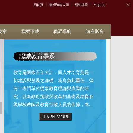
|
|
|
:::
回首頁
臺灣師範大學
網站導覽
English
規章
檔案下載
職涯導航
講座影音
認識教育學系
教育是國家百年大計，而人才培育則是一
切建設與發展之基礎，為肩負此重任，須
有一專門單位從事教育理論與實際的研
究，以為政府施政與改革的基礎及培育各
級學校教師及教育行政人員的依據，本...
LEARN MORE