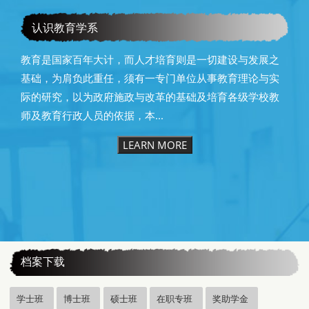
教育学系115级毕业快乐
认识教育学系
教育是国家百年大计，而人才培育则是一切建设与发展之
基础，为肩负此重任，须有一专门单位从事教育理论与实
际的研究，以为政府施政与改革的基础及培育各级学校教
师及教育行政人员的依据，本...
LEARN MORE
:::
档案下载
学士班
博士班
硕士班
在职专班
奖助学金