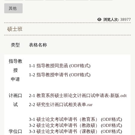
其他
38977
浏览人次:
硕士班
类型
表格名称
指导教
1-1
指导教授同意函
(
ODF格式
)
授
1-2
指导教授申请书
(
ODF格式
)
申请
计画口
2-1
教育系所硕士班论文计画口试申请表-新版.odt
试
2-2
研究生计画口试相关表单.rar
3-1
硕士论文考试申请书（教育系）
(
ODF格式
)
3-2
硕士论文考试申请书（教政硕）
(
ODF格式
)
学位口
3-3
硕士论文考试申请书（课教硕）
(
ODF格式
)