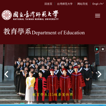
|
|
|
:::
回首页
台湾师范大学
网站导览
English
Toggl