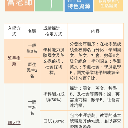
入學方
成績採計
、
名額
內容
式
檢定方式
分發比序順序：在校學業成
一般
學科能力測
績全校排名百分比；學測國
生8名
驗國文及英
文、英文、社會、數學B之
繁星推
文採前標，
級分總合；學測國文；學測
薦
原住
社會採均
英文；學測社會；學測數學
民生2
標。
B；國文學業總平均成績全
名
校排名百分比。
採計：國文、英文、數學
學科能力成
B、及社會等四科；國、英
績(50%)
需達前標，數學B、社會需
一般
達均標。
生26
名
包含生涯規劃、教育的基本
口試 (30%)
認識及其他知識，並以審查
個人申
資料為參考。