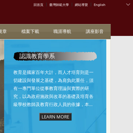
|
|
|
:::
回首頁
臺灣師範大學
網站導覽
English
規章
檔案下載
職涯導航
講座影音
認識教育學系
教育是國家百年大計，而人才培育則是一
切建設與發展之基礎，為肩負此重任，須
有一專門單位從事教育理論與實際的研
究，以為政府施政與改革的基礎及培育各
級學校教師及教育行政人員的依據，本...
LEARN MORE