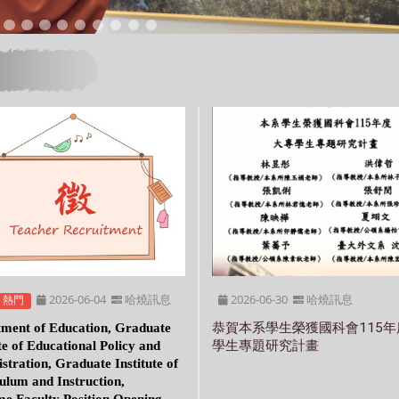
2026-06-04
哈燒訊息
2026-06-30
哈燒訊息
熱門
ment of Education, Graduate
恭賀本系學生榮獲國科會115
te of Educational Policy and
學生專題研究計畫
stration, Graduate Institute of
ulum and Instruction,
ime Faculty Position Opening