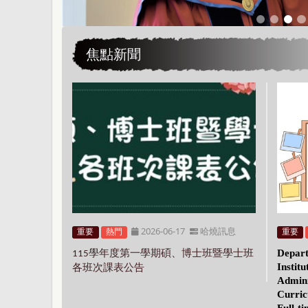
焦點新聞
2026-06-17
哈燒訊息
重要
熱門
重要
學年度第一學期
碩
、
博士班暨
學士班
Depart
115
Institu
各班次課表公告
Admini
Curric
Full-t