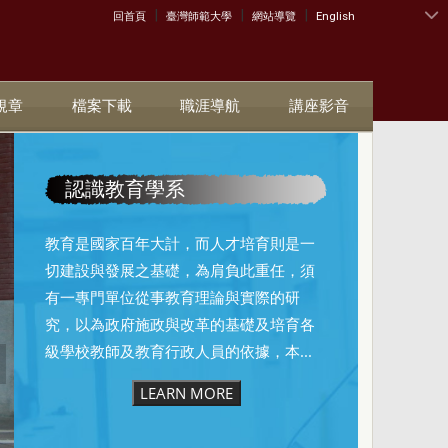
|
|
|
:::
回首頁
臺灣師範大學
網站導覽
English
規章
檔案下載
職涯導航
講座影音
認識教育學系
教育是國家百年大計，而人才培育則是一
切建設與發展之基礎，為肩負此重任，須
有一專門單位從事教育理論與實際的研
究，以為政府施政與改革的基礎及培育各
級學校教師及教育行政人員的依據，本...
LEARN MORE