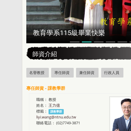
教育學系115級畢業快樂
:::
師資介紹
名譽教授
專任師資
兼任師資
行政人員
專任師資 - 課教學群
職稱：
教授
姓名：
王力億
標籤：
課教學群
liyi.wang@ntnu.edu.tw
聯絡電話：
(02)7749-3871