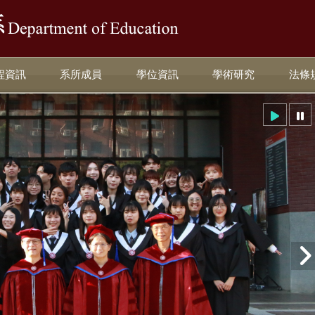
:::
程資訊
系所成員
學位資訊
學術研究
法條