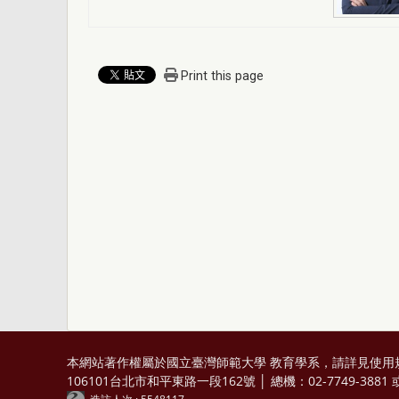
Print this page
本網站著作權屬於國立臺灣師範大學 教育學系，請詳見
使用
106101台北市和平東路一段162號 │ 總機：02-7749-3881 或 0