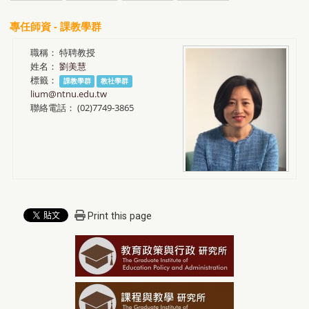
專任師資 - 課教學群
職稱：
特聘教授
姓名：
劉美慧
標籤：
課教學群
教社學群
lium@ntnu.edu.tw
聯絡電話：
(02)7749-3865
Print this page