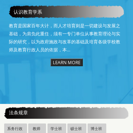
恭贺本系所友黄昆辉先生荣获2025年13届星云教育奖
认识教育学系
教育是国家百年大计，而人才培育则是一切建设与发展之
基础，为肩负此重任，须有一专门单位从事教育理论与实
际的研究，以为政府施政与改革的基础及培育各级学校教
师及教育行政人员的依据，本...
LEARN MORE
:::
法条规章
系务行政
教师
学士班
硕士班
博士班