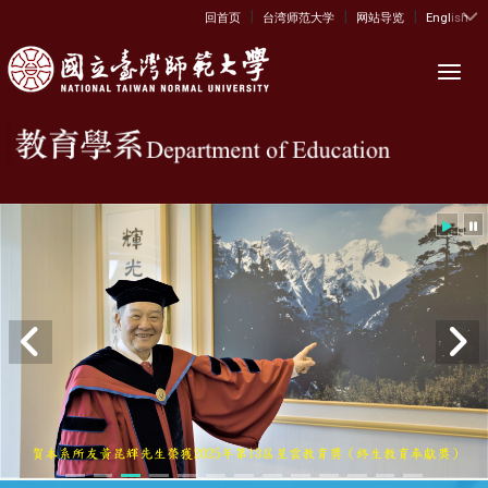
|
|
|
:::
回首页
台湾师范大学
网站导览
English
Toggl