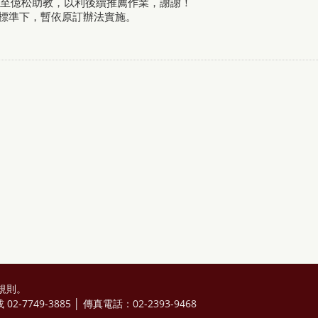
至億松助教，以利後續推薦作業，謝謝！
查標準下，暫依原訂辦法實施。
規則
。
2-7749-3885 │ 傳真電話：02-2393-9468