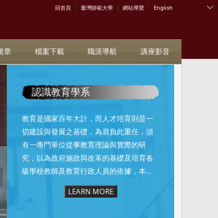
|
|
|
:::
回首頁
臺灣師範大學
網站導覽
English
規章
檔案下載
職涯導航
講座影音
認識教育學系
教育是國家百年大計，而人才培育則是一
切建設與發展之基礎，為肩負此重任，須
有一專門單位從事教育理論與實際的研
究，以為政府施政與改革的基礎及培育各
級學校教師及教育行政人員的依據，本...
LEARN MORE