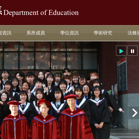
:::
程資訊
系所成員
學位資訊
學術研究
法條