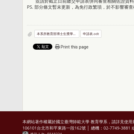
並請於截止日前繳交申請表併同審查相關佐證資料
PS. 部分條文暫未更新，為免行政繁瑣，於不影響審
本系所教育部博士生獎學金作業標準_草案_.pdf
申請表.odt
Print this page
本網站著作權屬於國立臺灣師範大學 教育學系，請詳見
使用
106101台北市和平東路一段162號 │ 總機：02-7749-3881 或 0