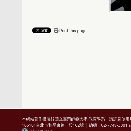
Print this page
本網站著作權屬於國立臺灣師範大學 教育學系，請詳見
使用
106101台北市和平東路一段162號 │ 總機：02-7749-3881 或 0