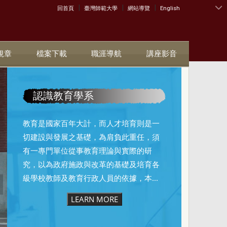
|
|
|
:::
回首頁
臺灣師範大學
網站導覽
English
規章
檔案下載
職涯導航
講座影音
認識教育學系
教育是國家百年大計，而人才培育則是一
切建設與發展之基礎，為肩負此重任，須
有一專門單位從事教育理論與實際的研
究，以為政府施政與改革的基礎及培育各
級學校教師及教育行政人員的依據，本...
LEARN MORE