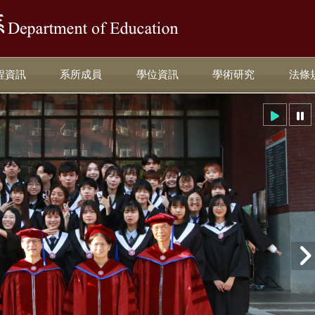
:::
程資訊
系所成員
學位資訊
學術研究
法條