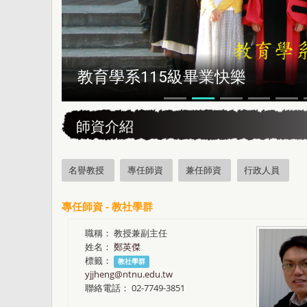
恭賀本系所友黃昆輝先生榮獲202
:::
師資介紹
名譽教授
專任師資
兼任師資
行政人員
專任師資 - 教社學群
職稱：
教授兼副主任
姓名：
鄭英傑
標籤：
教社學群
yjjheng@ntnu.edu.tw
聯絡電話：
02-7749-3851