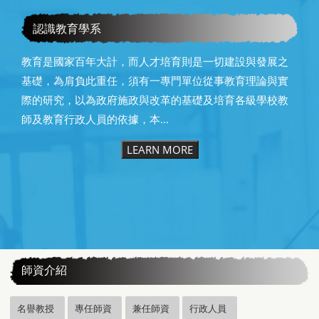
賀本系系（所）友教育部潘文忠前部長榮獲本校第25屆傑出
校友
認識教育學系
教育是國家百年大計，而人才培育則是一切建設與發展之
基礎，為肩負此重任，須有一專門單位從事教育理論與實
際的研究，以為政府施政與改革的基礎及培育各級學校教
師及教育行政人員的依據，本...
LEARN MORE
:::
師資介紹
名譽教授
專任師資
兼任師資
行政人員