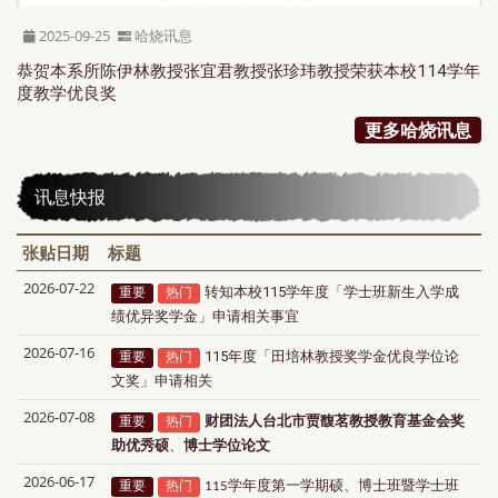
2025-09-25
哈烧讯息
恭贺本系所陈伊林教授张宜君教授张珍玮教授荣获本校114学年
度教学优良奖
更多哈烧讯息
讯息快报
张贴日期
标题
2026-07-22
转知本校115学年度「学士班新生入学成
重要
热门
绩优异奖学金」申请相关事宜
2026-07-16
115年度「田培林教授奖学金优良学位论
重要
热门
文奖」申请相关
2026-07-08
财团法人台北市贾馥茗教授教育基金会奖
重要
热门
助优秀硕
博士学位论文
、
2026-06-17
重要
热门
学年度第一学期
硕
、
博士班暨
学士班
115