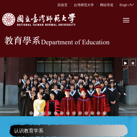
|
|
|
:::
回首页
台湾师范大学
网站导览
English
Toggl
认识教育学系