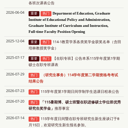
各班次课表公告
2026-06-04
重要
热门
Department of Education, Graduate
Institute of Educational Policy and Administration,
Graduate Institute of Curriculum and Instruction,
Full-time Faculty Position Opening
2025-12-04
114-1教育学系各类奖学金获奖名单（含田
重要
热门
培林教授奖学金）
2025-07-17
【在职专班】公告本系115学年度第1学期
重要
热门
硕士在职专班课表
2026-07-29
（研究生事务）114学年度第二学期资格考考试
热门
结果公告
2026-07-23
115学年度第1学期日间学制学生选课日程表公告
热门
2026-07-20
「
115
暑期
博、硕士班暨在职进修硕士学位班优秀
热门
研究生奖学金」
推荐事宜
2026-07-14
115学年度日间暨在职专班研究生新生座谈订于8
热门
月15日，欢迎研究生新生报名参加。