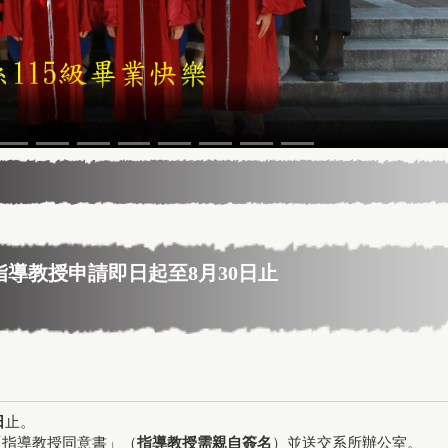
5年13屆星雲教育獎
指導教授申請即日起至8月30日止
日
止。
「指導教授同意書」（
指導教授需親自簽名
）並送交系所辦公室。