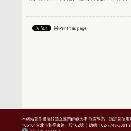
Print this page
本網站著作權屬於國立臺灣師範大學 教育學系，請詳見
使用
106101台北市和平東路一段162號 │ 總機：02-7749-3881 或 0