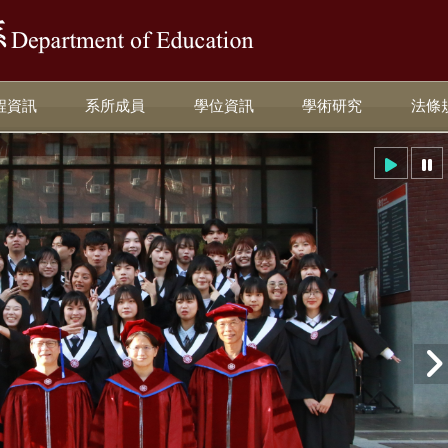
:::
程資訊
系所成員
學位資訊
學術研究
法條