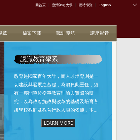
|
|
|
:::
回首頁
臺灣師範大學
網站導覽
English
規章
檔案下載
職涯導航
講座影音
認識教育學系
教育是國家百年大計，而人才培育則是一
切建設與發展之基礎，為肩負此重任，須
有一專門單位從事教育理論與實際的研
究，以為政府施政與改革的基礎及培育各
級學校教師及教育行政人員的依據，本...
LEARN MORE