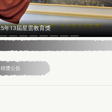
5年13屆星雲教育獎
」得獎公告