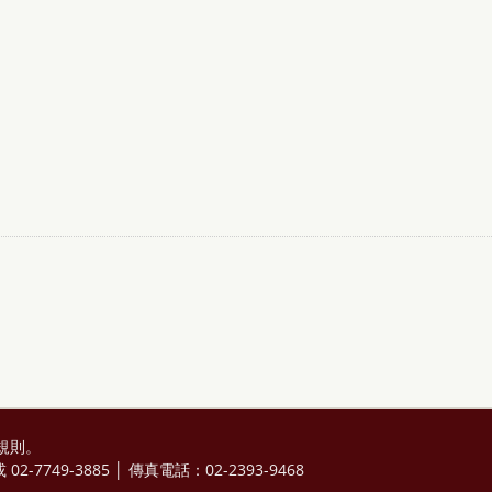
規則
。
2-7749-3885 │ 傳真電話：02-2393-9468