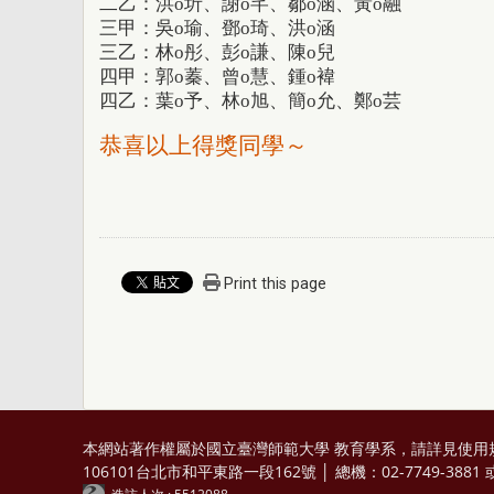
二乙：洪
o
圻、謝
o
芊、鄒
o
涵、黃
o
融
三甲：吳
o
瑜
、鄧
o
琦、洪
o
涵
三乙：
林
o
彤、彭
o
謙、陳
o
兒
四甲：
郭
o
蓁、曾
o
慧、鍾
o
褘
四乙：
葉
o
予、林
o
旭、簡
o
允、鄭
o
芸
恭喜以上得獎同學～
Print this page
本網站著作權屬於國立臺灣師範大學 教育學系，請詳見
使用
106101台北市和平東路一段162號 │ 總機：02-7749-3881 或 0