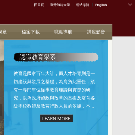
|
|
|
:::
回首頁
臺灣師範大學
網站導覽
English
規章
檔案下載
職涯導航
講座影音
認識教育學系
教育是國家百年大計，而人才培育則是一
切建設與發展之基礎，為肩負此重任，須
有一專門單位從事教育理論與實際的研
究，以為政府施政與改革的基礎及培育各
級學校教師及教育行政人員的依據，本...
LEARN MORE