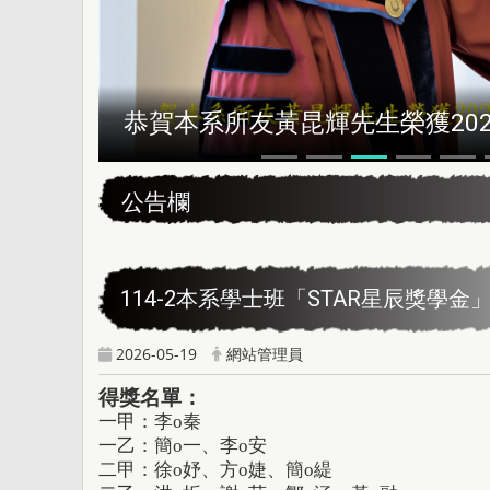
恭賀本系所友黃昆輝先生榮獲202
:::
公告欄
114-2本系學士班「STAR星辰獎學金
2026-05-19
網站管理員
得獎名單：
一甲：李o秦
一乙：簡
o
一、李
o
安
二甲：
徐
o
妤、方
o
婕、簡
o
緹