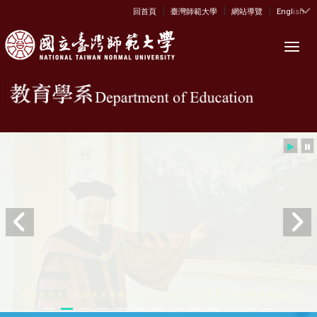
|
|
|
:::
回首頁
臺灣師範大學
網站導覽
English
Toggl