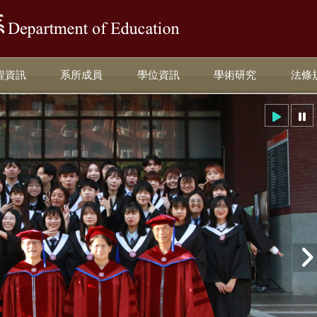
:::
程資訊
系所成員
學位資訊
學術研究
法條