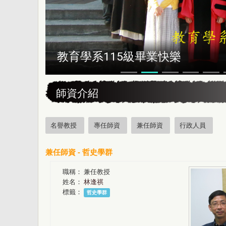
教育學系115級畢業快樂
:::
師資介紹
名譽教授
專任師資
兼任師資
行政人員
兼任師資 - 哲史學群
職稱：
兼任教授
姓名：
林逢祺
標籤：
哲史學群