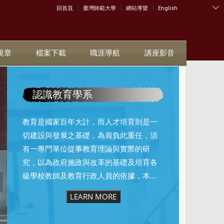
|
|
|
:::
回首頁
臺灣師範大學
網站導覽
English
規章
檔案下載
職涯導航
講座影音
認識教育學系
教育是國家百年大計，而人才培育則是一
切建設與發展之基礎，為肩負此重任，須
有一專門單位從事教育理論與實際的研
究，以為政府施政與改革的基礎及培育各
級學校教師及教育行政人員的依據，本...
LEARN MORE