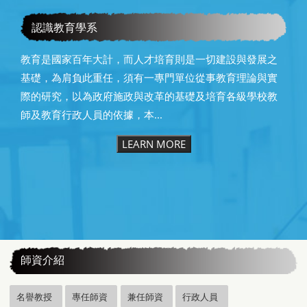
賀本系系（所）友教育部潘文忠前部長榮獲本校第25屆傑出
校友
認識教育學系
教育是國家百年大計，而人才培育則是一切建設與發展之
基礎，為肩負此重任，須有一專門單位從事教育理論與實
際的研究，以為政府施政與改革的基礎及培育各級學校教
師及教育行政人員的依據，本...
LEARN MORE
:::
師資介紹
名譽教授
專任師資
兼任師資
行政人員