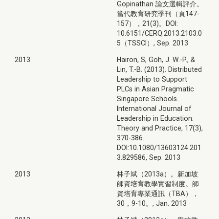
Gopinathan 論文選輯評介。
當代教育研究季刊（頁147-
157），21(3)。DOI:
10.6151/CERQ.2013.2103.0
5（TSSCI）, Sep. 2013
2013
Hairon, S, Goh, J. W.-P., &
Lin, T.-B. (2013). Distributed
Leadership to Support
PLCs in Asian Pragmatic
Singapore Schools.
International Journal of
Leadership in Education:
Theory and Practice, 17(3),
370-386.
DOI:10.1080/13603124.201
3.829586, Sep. 2013
2013
林子斌（2013a）。新加坡
師資培育教學實習制度。師
資培育專業通訊（TBA），
30，9-10。, Jan. 2013