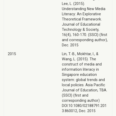
Lee, L. (2015).
Understanding New Media
Literacy: An Explorative
Theoretical Framework.
Journal of Educational
Technology & Society,
16(4), 160-170. (SSCI) (first
and corresponding author),
Dec. 2015
2015
Lin, T.-B., Mokhtar, I., &
Wang, L. (2015). The
construct of media and
information literacy in
Singapore education
system: global trends and
local policies. Asia Pacific
Journal of Education, TBA.
(SSCI) (first and
corresponding author)
DOI:10.1080/02188791.201
3.860012, Dec. 2015