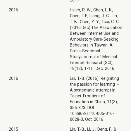
2017
2016
Hsieh, R. W., Chen, L. K.,
Chen, T-F., Liang, J.-C., Lin,
T.-B., Chen, Y.-Y., Tsai, C.-C.
(2016,Dec).The Association
Between Internet Use and
Ambulatory Care-Seeking
Behaviors in Taiwan: A
Cross-Sectional
Study.Journal of Medical
Internet Research(SCI),
18(12), 1-11., Dec. 2016
2016
Lin, T.-B. (2016). Reigniting
the passion for learning －
A systematic attempt in
Taipei. Frontiers of
Education in China, 11(3),
356-373. DOI:
10.3868/s110-005-016-
0028-0, Oct. 2016
2015
Lin, T.-B., Li, J., Deng, F., &