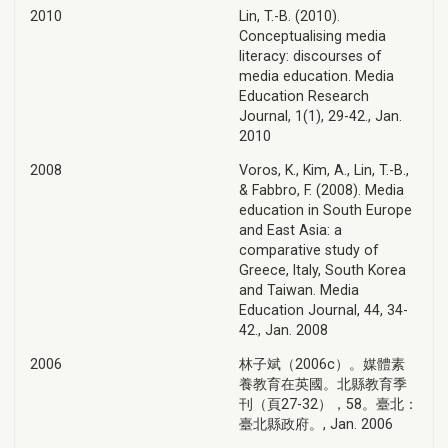
2010
Lin, T.-B. (2010).
Conceptualising media
literacy: discourses of
media education. Media
Education Research
Journal, 1(1), 29-42., Jan.
2010
2008
Voros, K., Kim, A., Lin, T.-B.,
& Fabbro, F. (2008). Media
education in South Europe
and East Asia: a
comparative study of
Greece, Italy, South Korea
and Taiwan. Media
Education Journal, 44, 34-
42., Jan. 2008
2006
林子斌（2006c）。媒體素
養教育在英國。北縣教育季
刊（頁27-32），58。臺北：
臺北縣政府。, Jan. 2006