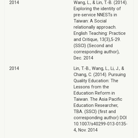
2014
Wang, L., & Lin, T.-B. (2014).
Exploring the identity of
pre-service NNESTs in
Taiwan: A Social
relationally approach.
English Teaching: Practice
and Critique, 13(3),5-29.
(SSCI) (Second and
corresponding author),
Dec. 2014
2014
Lin, T.-B., Wang, L., Li, J., &
Chang, C. (2014). Pursuing
Quality Education: The
Lessons from the
Education Reform in
Taiwan. The Asia Pacific
Education Researcher,
TBA. (SSCI) (first and
corresponding author) DOI
10.1007/s40299-013-0135-
4, Nov. 2014