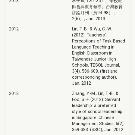
2013
林子斌（2013c）。學校教
師會與教育領導。台灣教育
評論月刊（頁94-98），
2(6)。, Jan. 2013
2012
Lin, T.-B., & Wu, C.-W.
(2012). Teachers'
Perceptions of Task-Based
Language Teaching in
English Classroom in
Taiwanese Junior High
Schools. TESOL Journal,
3(4), 586-609. (first and
corresponding author),
Jan. 2012
2012
Zhang, Y.-M., Lin, T.-B., &
Foo, S.-F. (2012). Servant
leadership: a preferred
style of school leadership
in Singapore. Chinese
Management Studies, 6(2),
369-383. (SSCI), Jan. 2012