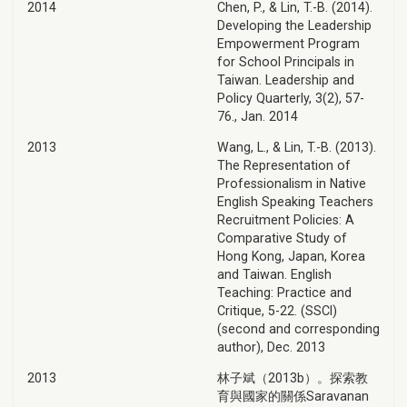
2014
Chen, P., & Lin, T.-B. (2014).
Developing the Leadership
Empowerment Program
for School Principals in
Taiwan. Leadership and
Policy Quarterly, 3(2), 57-
76., Jan. 2014
2013
Wang, L., & Lin, T.-B. (2013).
The Representation of
Professionalism in Native
English Speaking Teachers
Recruitment Policies: A
Comparative Study of
Hong Kong, Japan, Korea
and Taiwan. English
Teaching: Practice and
Critique, 5-22. (SSCI)
(second and corresponding
author), Dec. 2013
2013
林子斌（2013b）。探索教
育與國家的關係Saravanan