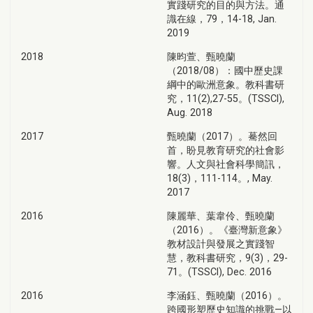
實踐研究的目的與方法。通
識在線，79，14-18, Jan.
2019
2018
陳昀萱、甄曉蘭
（2018/08）：國中歷史課
綱中的歐洲意象。教科書研
究，11(2),27-55。(TSSCI),
Aug. 2018
2017
甄曉蘭（2017）。驀然回
首，盼見教育研究的社會影
響。人文與社會科學簡訊，
18(3)，111-114。, May.
2017
2016
陳麗華、葉韋伶、甄曉蘭
（2016）。《臺灣新意象》
教材設計與發展之實踐智
慧，教科書研究，9(3)，29-
71。(TSSCI), Dec. 2016
2016
李涵鈺、甄曉蘭（2016）。
跨國形塑歷史知識的挑戰—以