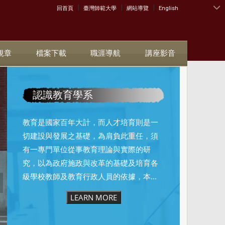
|
|
|
:::
回首頁
臺灣師範大學
網站導覽
English
規章
檔案下載
職涯導航
講座影音
認識教育學系
教育是國家百年大計，而人才培育則是一
切建設與發展之基礎，為肩負此重任，須
有一專門單位從事教育理論與實際的研
究，以為政府施政與改革的基礎及培育各
級學校教師及教育行政人員的依據，本...
LEARN MORE