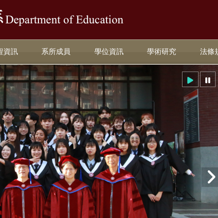
:::
程資訊
系所成員
學位資訊
學術研究
法條