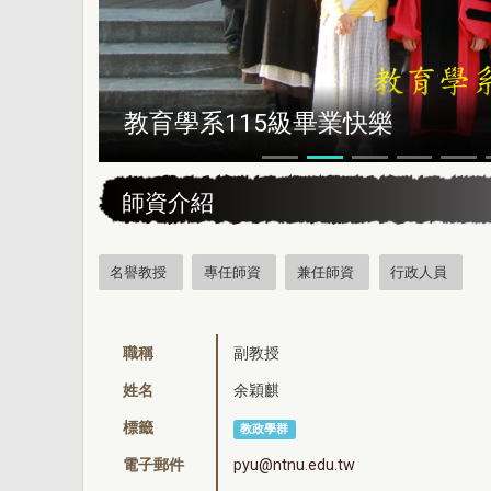
恭賀本系所友黃昆輝先生榮獲202
:::
師資介紹
名譽教授
專任師資
兼任師資
行政人員
職稱
副教授
姓名
余穎麒
標籤
教政學群
電子郵件
pyu@ntnu.edu.tw