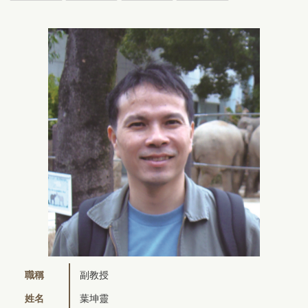
職稱
副教授
姓名
葉坤靈