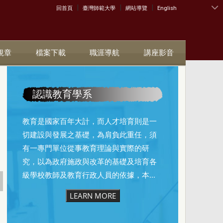
|
|
|
:::
回首頁
臺灣師範大學
網站導覽
English
規章
檔案下載
職涯導航
講座影音
認識教育學系
教育是國家百年大計，而人才培育則是一
切建設與發展之基礎，為肩負此重任，須
有一專門單位從事教育理論與實際的研
究，以為政府施政與改革的基礎及培育各
級學校教師及教育行政人員的依據，本...
LEARN MORE