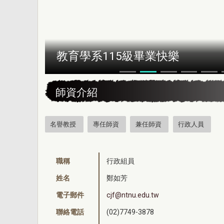
恭賀本系所友黃昆輝先生榮獲202
:::
師資介紹
名譽教授
專任師資
兼任師資
行政人員
職稱
行政組員
姓名
鄭如芳
電子郵件
cjf@ntnu.edu.tw
聯絡電話
(02)7749-3878