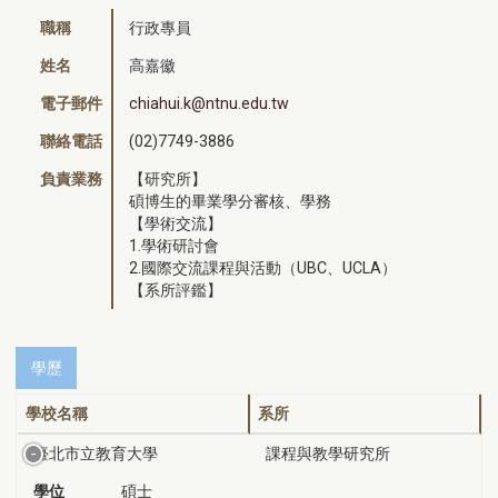
職稱
行政專員
姓名
高嘉徽
電子郵件
chiahui.k@ntnu.edu.tw
聯絡電話
(02)7749-3886
負責業務
【研究所】
碩博生的畢業學分審核、學務
【學術交流】
1.學術研討會
2.國際交流課程與活動（UBC、UCLA）
【系所評鑑】
學歷
學校名稱
系所
臺北市立教育大學
課程與教學研究所
學位
碩士