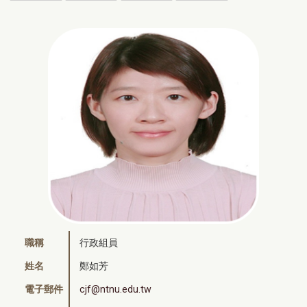
職稱
行政組員
姓名
鄭如芳
電子郵件
cjf@ntnu.edu.tw