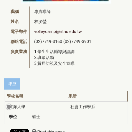
職稱
專責導師
姓名
林洳瑩
電子郵件
volleycamp@ntnu.edu.tw
聯絡電話
(02)7749-3160 (02)7749-3901
負責業務
1.學生生活輔導與諮詢
2.班級活動
3.賃居訪視及安全宣導
學歷
學校名稱
系所
東海大學
社會工作學系
學位
碩士
Print this page