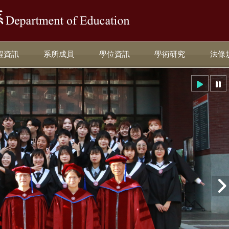
:::
程資訊
系所成員
學位資訊
學術研究
法條