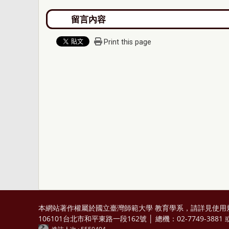
Print this page
本網站著作權屬於國立臺灣師範大學 教育學系，請詳見
使用
106101台北市和平東路一段162號 │ 總機：02-7749-3881 或 0