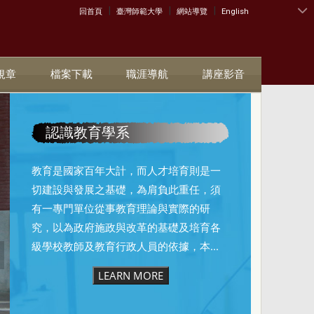
|
|
|
:::
回首頁
臺灣師範大學
網站導覽
English
規章
檔案下載
職涯導航
講座影音
認識教育學系
教育是國家百年大計，而人才培育則是一
切建設與發展之基礎，為肩負此重任，須
有一專門單位從事教育理論與實際的研
究，以為政府施政與改革的基礎及培育各
級學校教師及教育行政人員的依據，本...
LEARN MORE