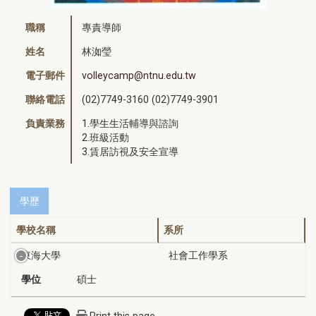
職稱
專責導師
姓名
林洳瑩
電子郵件
volleycamp@ntnu.edu.tw
聯絡電話
(02)7749-3160 (02)7749-3901
負責業務
1.學生生活輔導與諮詢
2.班級活動
3.賃居訪視及安全宣導
學歷
學校名稱
系所
東海大學
社會工作學系
學位
碩士
Print this page