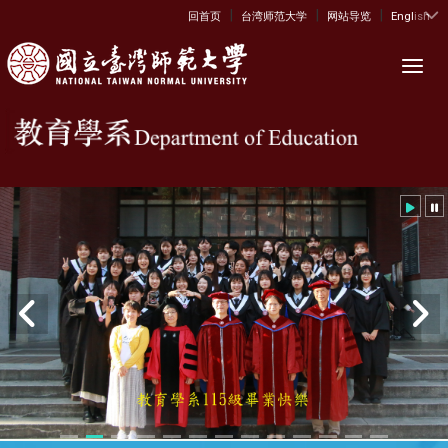
|
|
|
:::
回首页
台湾师范大学
网站导览
English
Toggl