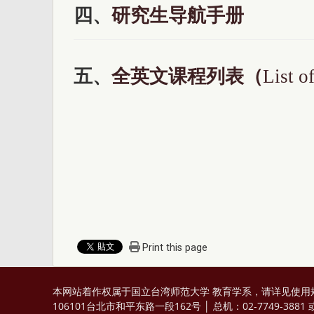
四、
研究生导航手册
五、
全英文课程列表
（
List o
Print this page
本网站着作权属于国立台湾师范大学 教育学系，请详见
使用
106101台北市和平东路一段162号 │ 总机：02-7749-3881 或 0