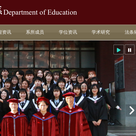
:::
程资讯
系所成员
学位资讯
学术研究
法条