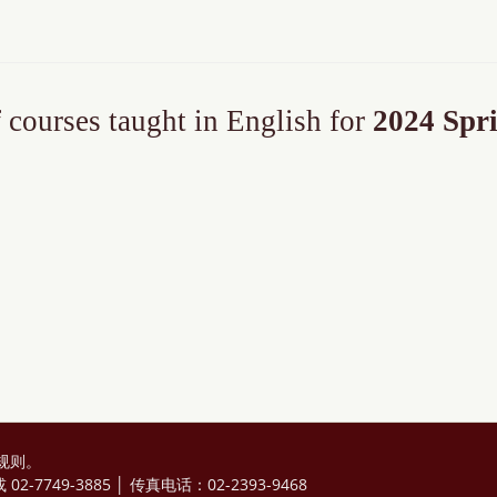
f courses taught in English for
2024 Sp
规则
。
2-7749-3885 │ 传真电话：02-2393-9468