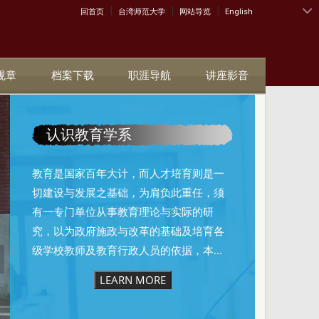
|
|
|
:::
回首页
台湾师范大学
网站导览
English
规章
档案下载
职涯导航
讲座影音
认识教育学系
教育是国家百年大计，而人才培育则是一
切建设与发展之基础，为肩负此重任，须
有一专门单位从事教育理论与实际的研
究，以为政府施政与改革的基础及培育各
级学校教师及教育行政人员的依据，本...
LEARN MORE