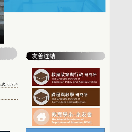
友善连结
63954
次: