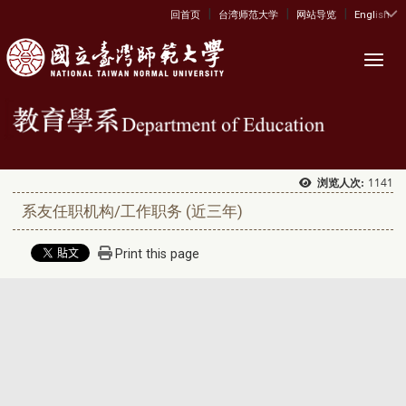
|
|
|
:::
回首页
台湾师范大学
网站导览
English
Toggl
1141
浏览人次:
系友任职机构/工作职务 (近三年)
Print this page