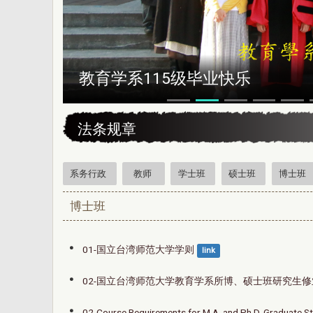
恭贺本系所友黄昆辉先生荣获202
:::
法条规章
系务行政
教师
学士班
硕士班
博士班
博士班
01-国立台湾师范大学学则
link
02-国立台湾师范大学教育学系所博、硕士班研究生修业要
02-Course Requirements for M.A. and Ph.D. Graduate S