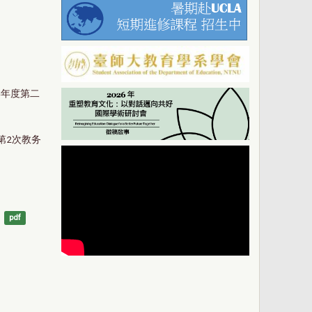
学年度第二
第2次教务
）
pdf