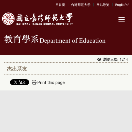
|
|
|
:::
回首页
台湾师范大学
网站导览
English
Toggl
1214
浏览人次:
杰出系友
Print this page