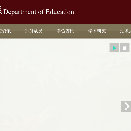
:::
程资讯
系所成员
学位资讯
学术研究
法条