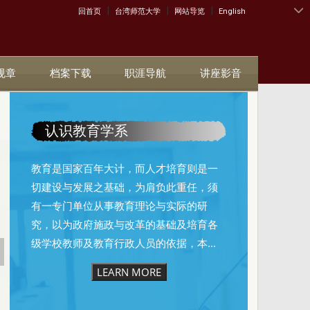
|
|
|
:::
回首页
台湾师范大学
网站导览
English
规章
档案下载
职涯导航
讲座影音
认识教育学系
教育是国家百年大计，而人才培育则是一
切建设与发展之基础，为肩负此重任，须
有一专门单位从事教育理论与实际的研
究，以为政府施政与改革的基础及培育各
级学校教师及教育行政人员的依据，本...
LEARN MORE