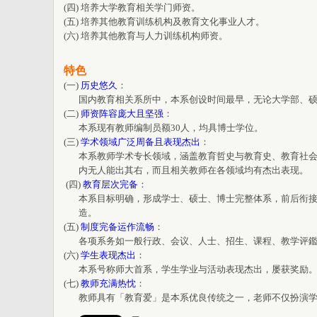
(四) 培养大学教育相关学门师资。
(五) 培养其他教育训练机构及教育文化事业人才。
(六) 培养其他教育与人力训练机构师资。
特色
(一)
历史悠久
：
国内教育相关系所中，本系创设时间最早，无论大学部、硕
(二)
师资阵容庞大且坚强
：
本系现有教师编制员额30人，均具博士学位。
(三)
学术领域广泛周备且表现杰出
：
本系教师学术专长领域，涵盖教育哲史与教育史、教育社会
内无人能出其右，而且相关教师在各领域均有杰出表现。
(四)
教育层次完备
：
本系目标明确，形成学士、硕士、博士完整体系，前后衔接
造。
(五)
制度完备运作流畅
：
各项系务如一般行政、会议、人士、招生、课程、教学评鑑
(六)
学生表现杰出
：
本系号称师大首系，学生学业与活动表现杰出，屡获奖励
(七)
教师充满热忱
：
教师具有「教育爱」是本系优良传统之一，老师不仅扮演学