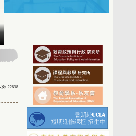
22838
次: