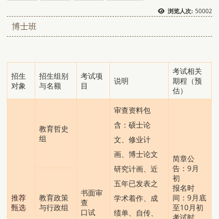
50002
浏览人次:
博士班
考试相关
招生
招生组别
考试项
说明
期程（预
对象
与名额
目
估）
审查资料包
含：硕士论
教育哲史
组
文、修业计
画、博士论文
简章公
告：9月
研究计画、近
初
五年已发表之
报名时
书面审
推荐
教育政策
间：9月底
学术着作、成
查
甄选
与行政组
至10月初
口试
绩单、自传、
考试时