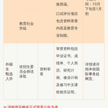
间：10月
推荐函。
下旬至1月
初
口试评分项目
包含资料审查
教育社会
内容及教育专
学组
业知能。
审查资料包括
毕业证书、成
绩单、个人简
外籍
详情请详
依招生委
生
资料审
阅本校
国
历、研究计
员会择优
甄选
查
际事务处
录取
画、修业计画
入学
网页
。
及修习中文课
程相关证明。
※
详细资讯
概依正式简章公告为准。