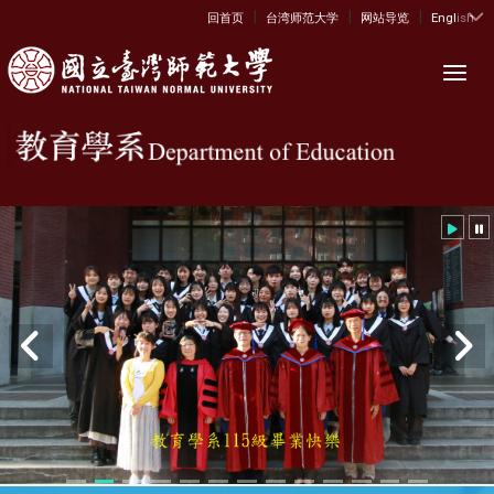
|
|
|
:::
回首页
台湾师范大学
网站导览
English
Toggl