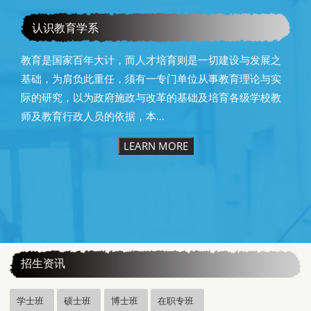
恭贺本系所友黄昆辉先生荣获2025年13届星云教育奖
认识教育学系
教育是国家百年大计，而人才培育则是一切建设与发展之
基础，为肩负此重任，须有一专门单位从事教育理论与实
际的研究，以为政府施政与改革的基础及培育各级学校教
师及教育行政人员的依据，本...
LEARN MORE
:::
招生资讯
学士班
硕士班
博士班
在职专班