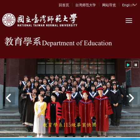
|
|
|
:::
回首页
台湾师范大学
网站导览
English
Toggl