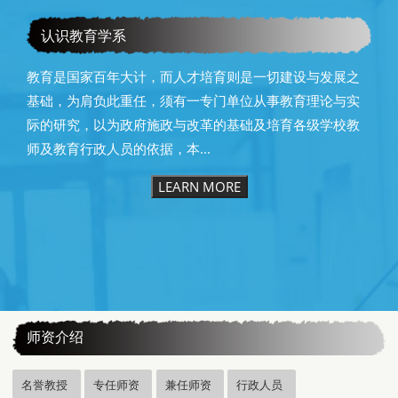
教育学系115级毕业快乐
认识教育学系
教育是国家百年大计，而人才培育则是一切建设与发展之
基础，为肩负此重任，须有一专门单位从事教育理论与实
际的研究，以为政府施政与改革的基础及培育各级学校教
师及教育行政人员的依据，本...
LEARN MORE
:::
师资介绍
名誉教授
专任师资
兼任师资
行政人员