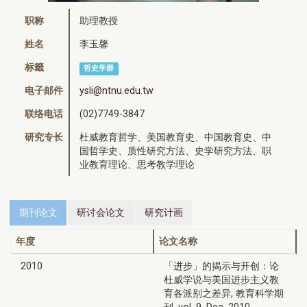
职称
助理教授
姓名
李玉馨
标籤
哲史学群
电子邮件
ysli@ntnu.edu.tw
联络电话
(02)7749-3847
研究专长
杜威教育哲学、美国教育史、中国教育史、中
国哲学史、质性研究方法、史学研究方法、职
业教育理论、思考教学理论
期刊论文
研讨会论文
研究计画
年度
论文名称
2010
「进步」的揭示与开创：论
杜威学说与美国进步主义教
育各派别之差异, 教育科学期
刊, vol. 9, Dec. 2010