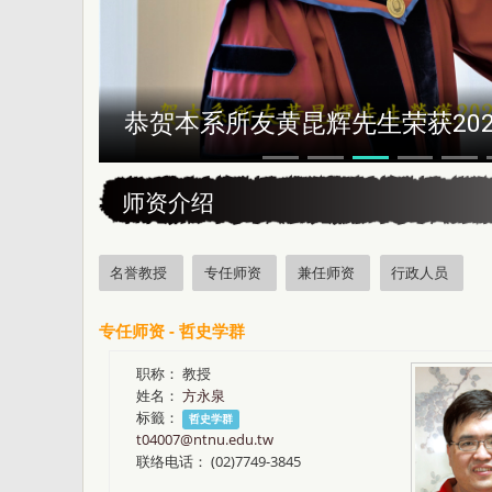
恭贺本系所友黄昆辉先生荣获202
:::
师资介绍
名誉教授
专任师资
兼任师资
行政人员
专任师资 - 哲史学群
职称：
教授
姓名：
方永泉
标籤：
哲史学群
t04007@ntnu.edu.tw
联络电话：
(02)7749-3845