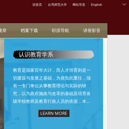
|
|
|
:::
回首页
台湾师范大学
网站导览
English
规章
档案下载
职涯导航
讲座影音
认识教育学系
教育是国家百年大计，而人才培育则是一
切建设与发展之基础，为肩负此重任，须
有一专门单位从事教育理论与实际的研
究，以为政府施政与改革的基础及培育各
级学校教师及教育行政人员的依据，本...
LEARN MORE