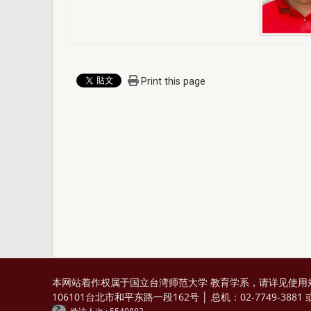
Print this page
本网站着作权属于国立台湾师范大学 教育学系，请详见
使用
106101台北市和平东路一段162号 │ 总机：02-7749-3881 或 0