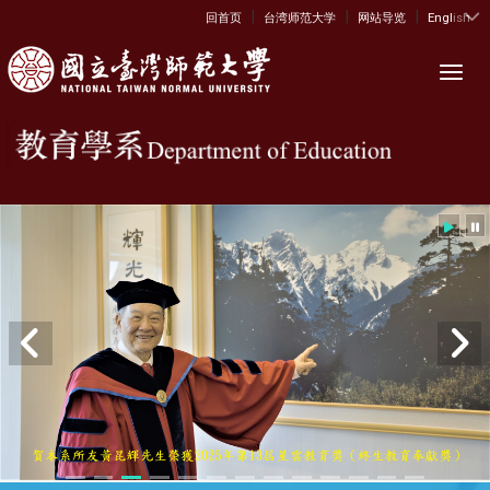
|
|
|
:::
回首页
台湾师范大学
网站导览
English
Toggl