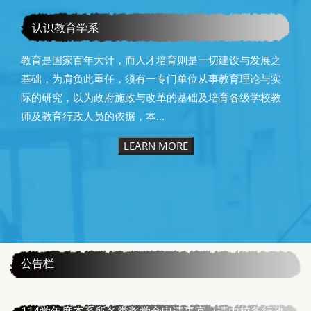
恭贺本系所友黄昆辉先生荣获2025年13届星云教育奖
认识教育学系
教育是国家百年大计，而人才培育则是一切建设与发展之
基础，为肩负此重任，须有一专门单位从事教育理论与实
际的研究，以为政府施政与改革的基础及培育各级学校教
师及教育行政人员的依据，本...
LEARN MORE
:::
公告栏