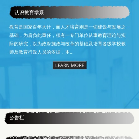
恭贺本系所友黄昆辉先生荣获2025年13届星云教育奖
认识教育学系
教育是国家百年大计，而人才培育则是一切建设与发展之
基础，为肩负此重任，须有一专门单位从事教育理论与实
际的研究，以为政府施政与改革的基础及培育各级学校教
师及教育行政人员的依据，本...
LEARN MORE
:::
公告栏