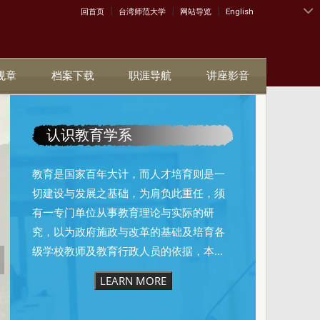
|
|
|
:::
回首页
台湾师范大学
网站导览
English
规章
档案下载
职涯导航
讲座影音
认识教育学系
教育是国家百年大计，而人才培育则是一
切建设与发展之基础，为肩负此重任，须
有一专门单位从事教育理论与实际的研
究，以为政府施政与改革的基础及培育各
级学校教师及教育行政人员的依据，本...
LEARN MORE