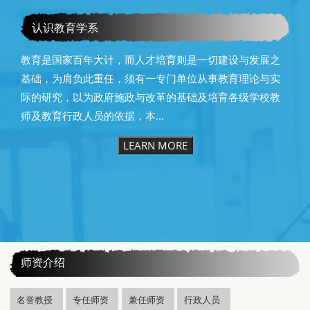
恭贺本系所友黄昆辉先生荣获2025年13届星云教育奖
认识教育学系
教育是国家百年大计，而人才培育则是一切建设与发展之
基础，为肩负此重任，须有一专门单位从事教育理论与实
际的研究，以为政府施政与改革的基础及培育各级学校教
师及教育行政人员的依据，本...
LEARN MORE
:::
师资介绍
名誉教授
专任师资
兼任师资
行政人员