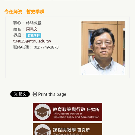
专任师资 - 哲史学群
职称：
特聘教授
姓名：
周愚文
标籤：
哲史学群
t04035@ntnu.edu.tw
联络电话：
(02)7749-3873
Print this page