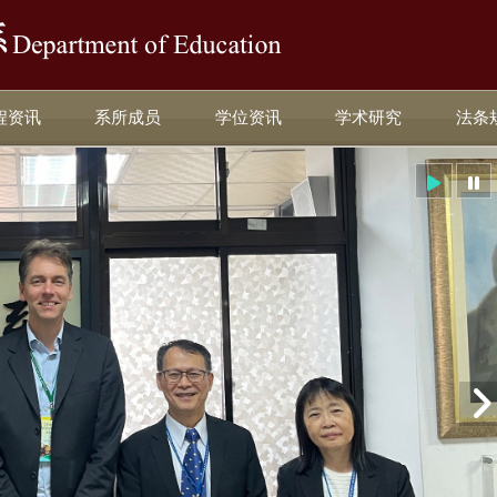
:::
程资讯
系所成员
学位资讯
学术研究
法条