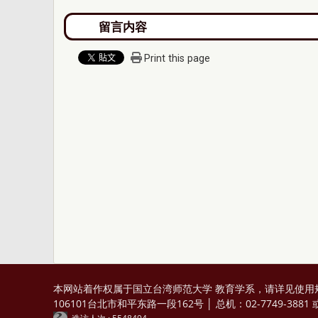
Print this page
本网站着作权属于国立台湾师范大学 教育学系，请详见
使用
106101台北市和平东路一段162号 │ 总机：02-7749-3881 或 0