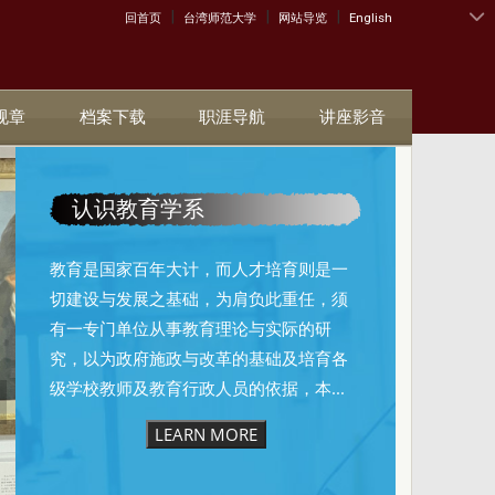
|
|
|
:::
回首页
台湾师范大学
网站导览
English
规章
档案下载
职涯导航
讲座影音
认识教育学系
教育是国家百年大计，而人才培育则是一
切建设与发展之基础，为肩负此重任，须
有一专门单位从事教育理论与实际的研
究，以为政府施政与改革的基础及培育各
级学校教师及教育行政人员的依据，本...
LEARN MORE