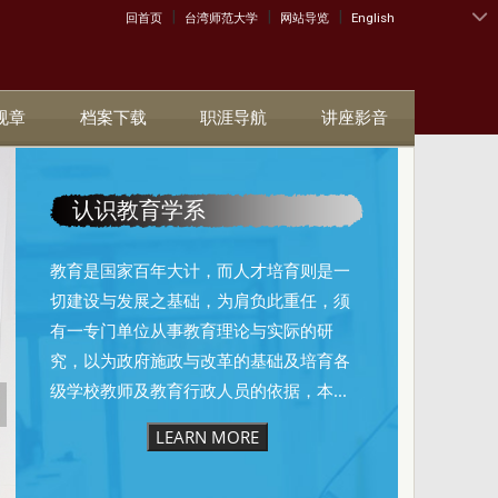
|
|
|
:::
回首页
台湾师范大学
网站导览
English
规章
档案下载
职涯导航
讲座影音
认识教育学系
教育是国家百年大计，而人才培育则是一
切建设与发展之基础，为肩负此重任，须
有一专门单位从事教育理论与实际的研
究，以为政府施政与改革的基础及培育各
级学校教师及教育行政人员的依据，本...
LEARN MORE