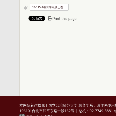
02-115-1教育学系硕士在职专班课程表.pdf
Print this page
本网站着作权属于国立台湾师范大学 教育学系，请详见
使用
106101台北市和平东路一段162号 │ 总机：02-7749-3881 或 0