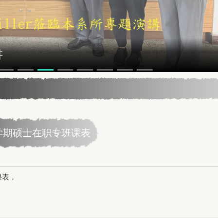
讲
学期硕士在职专班课表
课表，