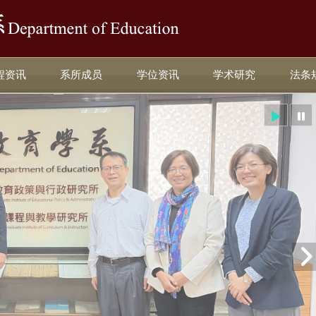
:::
程资讯
系所成员
学位资讯
学术研究
法条