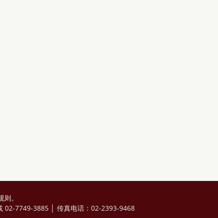
规则
。
2-7749-3885 │ 传真电话：02-2393-9468