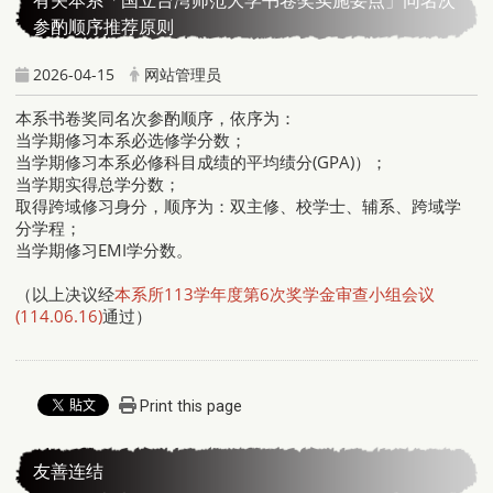
有关本系「国立台湾师范大学书卷奖实施要点」同名次
参酌顺序推荐原则
2026-04-15
网站管理员
本系书卷奖同名次参酌顺序，依序为：
当学期修习本系必选修学分数；
当学期修习本系必修科目成绩的平均绩分(GPA)）；
当学期实得总学分数；
取得跨域修习身分，顺序为：双主修、校学士、辅系、跨域学
分学程；
当学期修习EMI学分数。
（以上决议经
本系所113学年度第6次奖学金审查小组会议
(114.06.16)
通过）
Print this page
友善连结