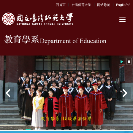
|
|
|
:::
回首页
台湾师范大学
网站导览
English
Toggl