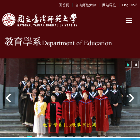
|
|
|
:::
回首页
台湾师范大学
网站导览
English
Toggl